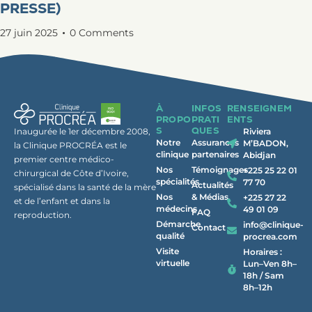
PRESSE)
27 juin 2025
0
Comments
À
INFOS
RENSEIGNEM
PROPO
PRATI
ENTS
S
QUES
Inaugurée le 1er décembre 2008,
Riviera
Notre
Assurances
M’BADON,
la Clinique PROCRÉA est le
clinique
partenaires
Abidjan
premier centre médico-
Nos
Témoignages
+225 25 22 01
chirurgical de Côte d’Ivoire,
spécialités
77 70
Actualités
spécialisé dans la santé de la mère
Nos
& Médias
+225 27 22
et de l’enfant et dans la
médecins
49 01 09
FAQ
reproduction.
Démarche
info@clinique-
Contact
qualité
procrea.com
Visite
Horaires :
virtuelle
Lun–Ven 8h–
18h / Sam
8h–12h