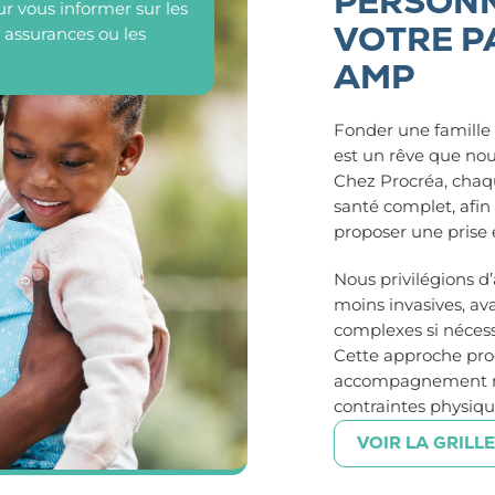
PERSONN
r vous informer sur les
VOTRE P
s assurances ou les
AMP
Fonder une famille 
est un rêve que nous
Chez Procréa, chaq
santé complet, afin
proposer une prise
Nous privilégions d’
moins invasives, av
complexes si nécess
Cette approche prog
accompagnement méd
contraintes physiqu
VOIR LA GRILLE