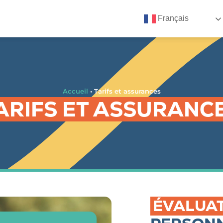
Français
Accueil
•
Tarifs et assurances
ARIFS ET ASSURANC
ÉVALUA