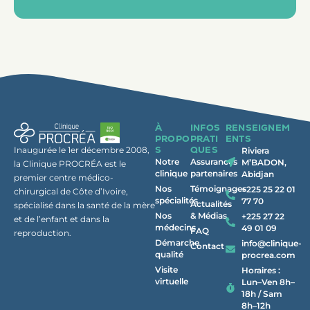
À
INFOS
RENSEIGNEM
PROPO
PRATI
ENTS
S
QUES
Inaugurée le 1er décembre 2008,
Riviera
Notre
Assurances
M’BADON,
la Clinique PROCRÉA est le
clinique
partenaires
Abidjan
premier centre médico-
Nos
Témoignages
+225 25 22 01
chirurgical de Côte d’Ivoire,
spécialités
77 70
Actualités
spécialisé dans la santé de la mère
Nos
& Médias
+225 27 22
et de l’enfant et dans la
médecins
49 01 09
FAQ
reproduction.
Démarche
info@clinique-
Contact
qualité
procrea.com
Visite
Horaires :
virtuelle
Lun–Ven 8h–
18h / Sam
8h–12h