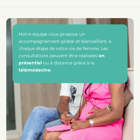
Notre équipe vous propose un
accompagnement global et bienveillant, à
chaque étape de votre vie de femme. Les
consultations peuvent être réalisées
en
présentiel
ou à distance grâce à la
télémédecine
.