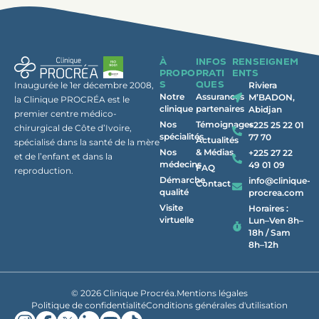
À
INFOS
RENSEIGNEM
PROPO
PRATI
ENTS
S
QUES
Inaugurée le 1er décembre 2008,
Riviera
Notre
Assurances
M’BADON,
la Clinique PROCRÉA est le
clinique
partenaires
Abidjan
premier centre médico-
Nos
Témoignages
+225 25 22 01
chirurgical de Côte d’Ivoire,
spécialités
77 70
Actualités
spécialisé dans la santé de la mère
Nos
& Médias
+225 27 22
et de l’enfant et dans la
médecins
49 01 09
FAQ
reproduction.
Démarche
info@clinique-
Contact
qualité
procrea.com
Visite
Horaires :
virtuelle
Lun–Ven 8h–
18h / Sam
8h–12h
© 2026 Clinique Procréa.
Mentions légales
Politique de confidentialité
Conditions générales d'utilisation