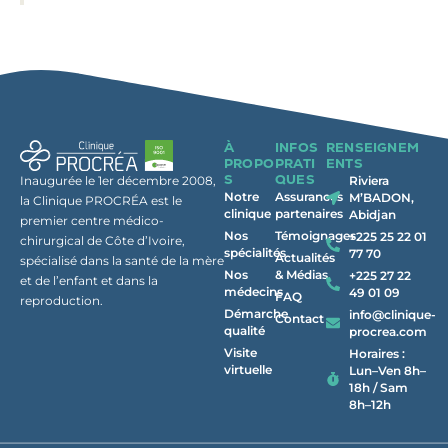
À
INFOS
RENSEIGNEM
PROPO
PRATI
ENTS
S
QUES
Inaugurée le 1er décembre 2008,
Riviera
Notre
Assurances
M’BADON,
la Clinique PROCRÉA est le
clinique
partenaires
Abidjan
premier centre médico-
Nos
Témoignages
+225 25 22 01
chirurgical de Côte d’Ivoire,
spécialités
77 70
Actualités
spécialisé dans la santé de la mère
Nos
& Médias
+225 27 22
et de l’enfant et dans la
médecins
49 01 09
FAQ
reproduction.
Démarche
info@clinique-
Contact
qualité
procrea.com
Visite
Horaires :
virtuelle
Lun–Ven 8h–
18h / Sam
8h–12h