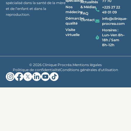
spécialités
77 70
Actualités
spécialisé dans la santé de la mère
Nos
& Médias
+225 27 22
et de l’enfant et dans la
médecins
49 01 09
FAQ
reproduction.
Démarche
info@clinique-
Contact
qualité
procrea.com
Visite
Horaires :
virtuelle
Lun–Ven 8h–
18h / Sam
8h–12h
© 2026 Clinique Procréa.
Mentions légales
Politique de confidentialité
Conditions générales d'utilisation