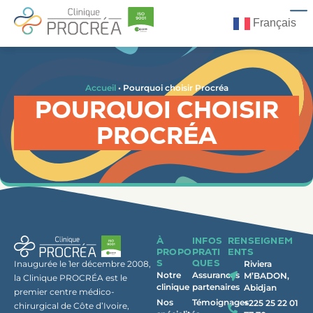
Français
Accueil
•
Pourquoi choisir Procréa
POURQUOI CHOISIR
PROCRÉA
À
INFOS
RENSEIGNEM
PROPO
PRATI
ENTS
S
QUES
Inaugurée le 1er décembre 2008,
Riviera
Notre
Assurances
M’BADON,
la Clinique PROCRÉA est le
clinique
partenaires
Abidjan
premier centre médico-
Nos
Témoignages
+225 25 22 01
chirurgical de Côte d’Ivoire,