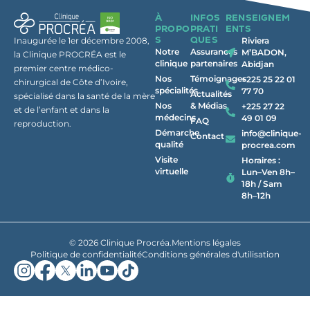
À
INFOS
RENSEIGNEM
PROPO
PRATI
ENTS
S
QUES
Inaugurée le 1er décembre 2008,
Riviera
Notre
Assurances
M’BADON,
la Clinique PROCRÉA est le
clinique
partenaires
Abidjan
premier centre médico-
Nos
Témoignages
+225 25 22 01
chirurgical de Côte d’Ivoire,
spécialités
77 70
Actualités
spécialisé dans la santé de la mère
Nos
& Médias
+225 27 22
et de l’enfant et dans la
médecins
49 01 09
FAQ
reproduction.
Démarche
info@clinique-
Contact
qualité
procrea.com
Visite
Horaires :
virtuelle
Lun–Ven 8h–
18h / Sam
8h–12h
© 2026 Clinique Procréa.
Mentions légales
Politique de confidentialité
Conditions générales d'utilisation